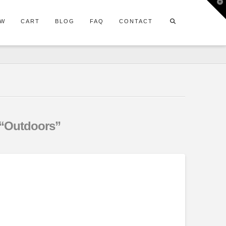
T
t
W
OW
CART
BLOG
FAQ
CONTACT
“Outdoors”